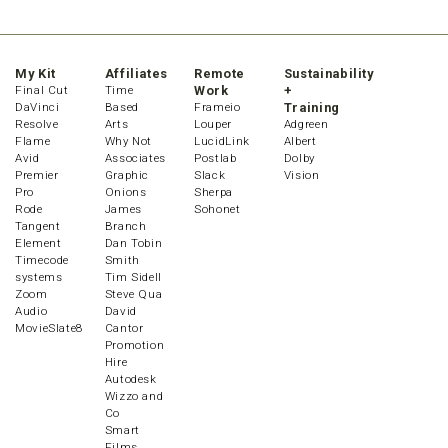
My Kit
Affiliates
Remote
Sustainability
Final Cut
Time
Work
+
DaVinci
Based
Frameio
Training
Resolve
Arts
Louper
Adgreen
Flame
Why Not
LucidLink
Albert
Avid
Associates
Postlab
Dolby
Premier
Graphic
Slack
Vision
Pro
Onions
Sherpa
Rode
James
Sohonet
Tangent
Branch
Element
Dan Tobin
Timecode
Smith
systems
Tim Sidell
Zoom
Steve Qua
Audio
David
MovieSlate8
Cantor
Promotion
Hire
Autodesk
Wizzo and
Co
Smart
Films