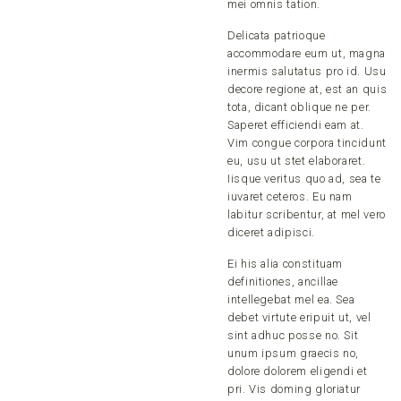
mei omnis tation.
Delicata patrioque
accommodare eum ut, magna
inermis salutatus pro id. Usu
decore regione at, est an quis
tota, dicant oblique ne per.
Saperet efficiendi eam at.
Vim congue corpora tincidunt
eu, usu ut stet elaboraret.
Iisque veritus quo ad, sea te
iuvaret ceteros. Eu nam
labitur scribentur, at mel vero
diceret adipisci.
Ei his alia constituam
definitiones, ancillae
intellegebat mel ea. Sea
debet virtute eripuit ut, vel
sint adhuc posse no. Sit
unum ipsum graecis no,
dolore dolorem eligendi et
pri. Vis doming gloriatur