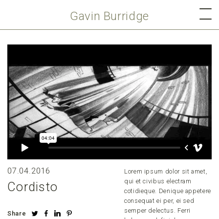
Gavin Burridge
07.04.2016
Lorem ipsum dolor sit amet,
qui et civibus electram
Cordisto
cotidieque. Denique appetere
consequat ei per, ei sed
semper delectus. Ferri
Share